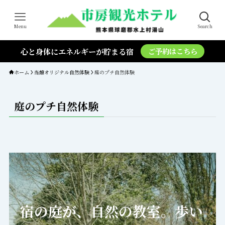
Menu
Search
心と身体にエネルギーが貯まる宿
ご予約はこちら
ホーム
当館オリジナル自然体験
庭のプチ自然体験
庭のプチ自然体験
宿の庭が、自然の教室。歩い